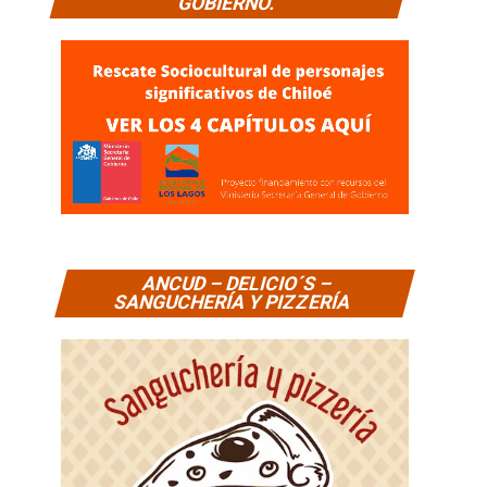
GOBIERNO.
ANCUD – DELICIO´S –
SANGUCHERÍA Y PIZZERÍA