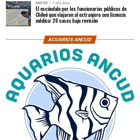
ANCUD
1 año atras
El escándalo por los funcionarios públicos de
Chiloé que viajaron al extranjero con licencia
médica: 26 casos bajo revisión
ACUARIOS ANCUD