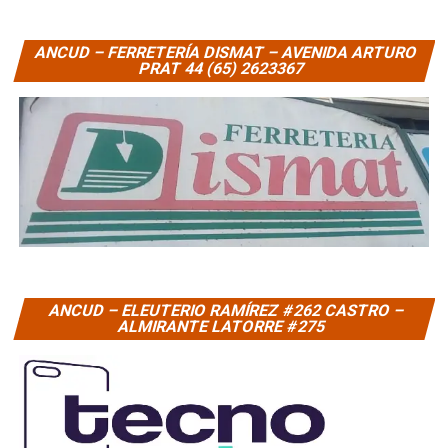
ANCUD – FERRETERÍA DISMAT – AVENIDA ARTURO
PRAT 44 (65) 2623367
ANCUD – ELEUTERIO RAMÍREZ #262 CASTRO –
ALMIRANTE LATORRE #275