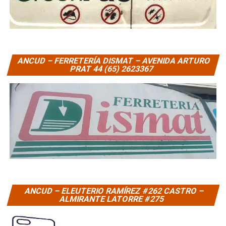
ANCUD – FERRETERÍA DISMAT – AVENIDA ARTURO
PRAT 44 (65) 2623367
ANCUD – ELEUTERIO RAMÍREZ #262 CASTRO –
ALMIRANTE LATORRE #275