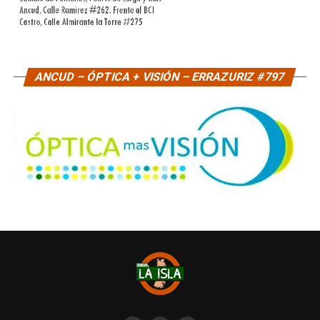
ANCUD – ÓPTICA + VISIÓN – ERRAZURIZ #797