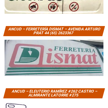
ANCUD – FERRETERÍA DISMAT – AVENIDA ARTURO
PRAT 44 (65) 2623367
ANCUD – ELEUTERIO RAMÍREZ #262 CASTRO –
ALMIRANTE LATORRE #275