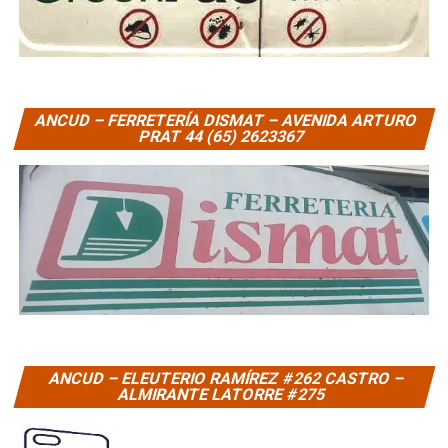
ANCUD – FERRETERÍA DISMAT – AVENIDA ARTURO
PRAT 44 (65) 2623367
ANCUD – ELEUTERIO RAMÍREZ #262 CASTRO –
ALMIRANTE LATORRE #275