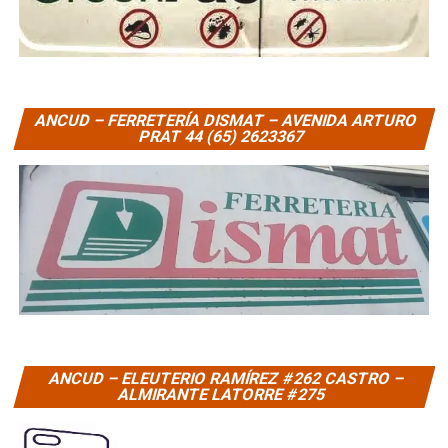
ANCUD – FERRETERÍA DISMAT – AVENIDA ARTURO
PRAT 44 (65) 2623367
ANCUD – ELEUTERIO RAMÍREZ #262 CASTRO –
ALMIRANTE LATORRE #275