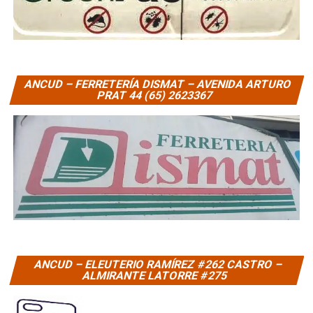
ANCUD – FERRETERÍA DISMAT – AVENIDA ARTURO
PRAT 44 (65) 2623367
ANCUD – ELEUTERIO RAMÍREZ #262 CASTRO –
ALMIRANTE LATORRE #275