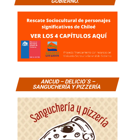
GOBIERNO.
ANCUD – DELICIO´S –
SANGUCHERÍA Y PIZZERÍA