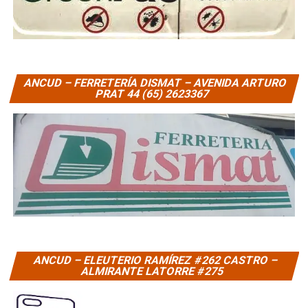
ANCUD – FERRETERÍA DISMAT – AVENIDA ARTURO
PRAT 44 (65) 2623367
ANCUD – ELEUTERIO RAMÍREZ #262 CASTRO –
ALMIRANTE LATORRE #275