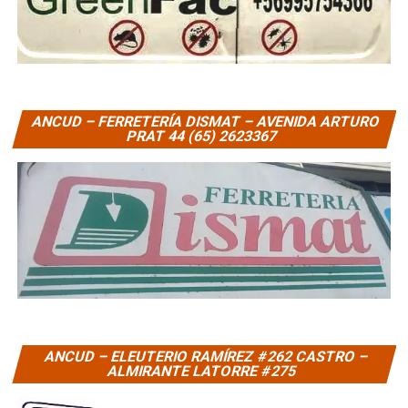
ANCUD – FERRETERÍA DISMAT – AVENIDA ARTURO
PRAT 44 (65) 2623367
ANCUD – ELEUTERIO RAMÍREZ #262 CASTRO –
ALMIRANTE LATORRE #275