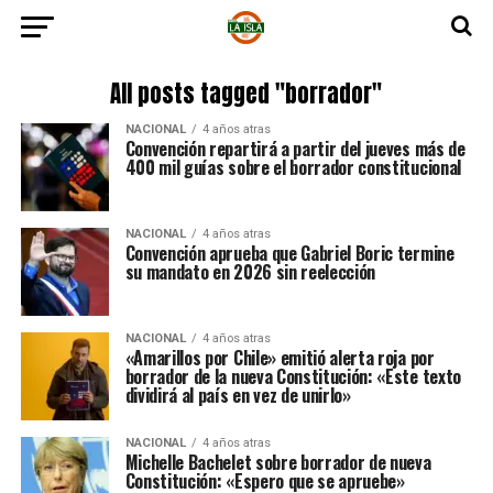
All posts tagged "borrador"
NACIONAL
4 años atras
Convención repartirá a partir del jueves más de
400 mil guías sobre el borrador constitucional
NACIONAL
4 años atras
Convención aprueba que Gabriel Boric termine
su mandato en 2026 sin reelección
NACIONAL
4 años atras
«Amarillos por Chile» emitió alerta roja por
borrador de la nueva Constitución: «Este texto
dividirá al país en vez de unirlo»
NACIONAL
4 años atras
Michelle Bachelet sobre borrador de nueva
Constitución: «Espero que se apruebe»