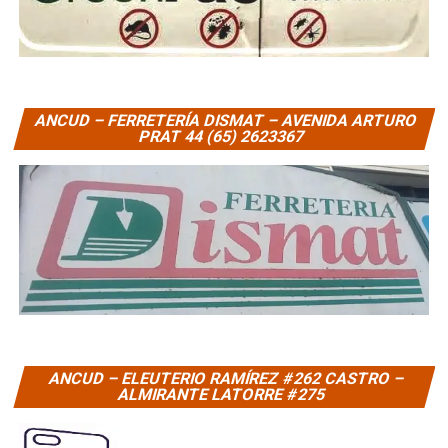
ANCUD – FERRETERÍA DISMAT – AVENIDA ARTURO
PRAT 44 (65) 2623367
ANCUD – ELEUTERIO RAMÍREZ #262 CASTRO –
ALMIRANTE LATORRE #275