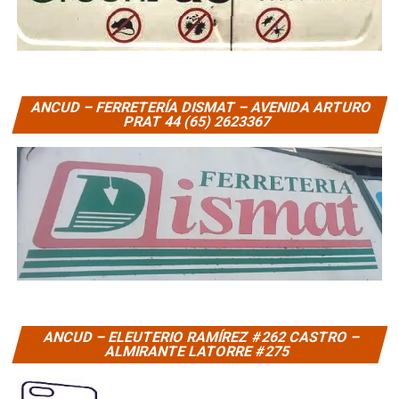
ANCUD – FERRETERÍA DISMAT – AVENIDA ARTURO
PRAT 44 (65) 2623367
ANCUD – ELEUTERIO RAMÍREZ #262 CASTRO –
ALMIRANTE LATORRE #275