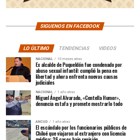
SIGUENOS EN FACEBOOK
LO ÙLTIMO
TENDENCIAS
VIDEOS
NACIONAL
10 meses atras
Ex alcalde de Puqueldón fue condenado por
abuso sexual infantil: cumplió la pena en
libertad y ahora enfrenta nuevas causas
judiciales
NACIONAL
1 año atras
Miguel Ángel Alvarado, «Centella Humor»,
denuncia estafa y promete mostrarlo todo
ANCUD
1 año atras
El escándalo por los funcionarios públicos de
Chiloé que viajaron al extranjero con licencia
médica: 26 casos bajo revisión