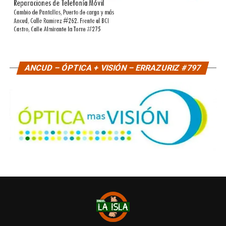
ANCUD – ÓPTICA + VISIÓN – ERRAZURIZ #797