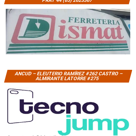
PRAT 44 (65) 2623367
ANCUD – ELEUTERIO RAMÍREZ #262 CASTRO –
ALMIRANTE LATORRE #275