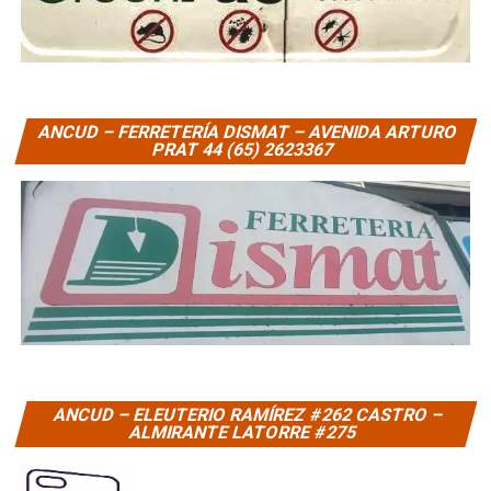
ANCUD – FERRETERÍA DISMAT – AVENIDA ARTURO
PRAT 44 (65) 2623367
ANCUD – ELEUTERIO RAMÍREZ #262 CASTRO –
ALMIRANTE LATORRE #275