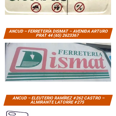
ANCUD – FERRETERÍA DISMAT – AVENIDA ARTURO
PRAT 44 (65) 2623367
ANCUD – ELEUTERIO RAMÍREZ #262 CASTRO –
ALMIRANTE LATORRE #275