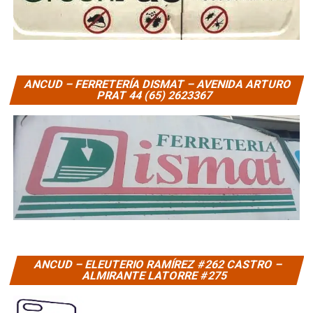
ANCUD – FERRETERÍA DISMAT – AVENIDA ARTURO
PRAT 44 (65) 2623367
ANCUD – ELEUTERIO RAMÍREZ #262 CASTRO –
ALMIRANTE LATORRE #275