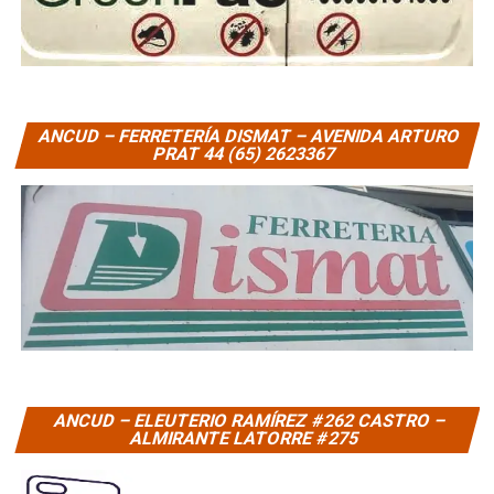
ANCUD – FERRETERÍA DISMAT – AVENIDA ARTURO
PRAT 44 (65) 2623367
ANCUD – ELEUTERIO RAMÍREZ #262 CASTRO –
ALMIRANTE LATORRE #275