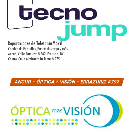
ANCUD – ÓPTICA + VISIÓN – ERRAZURIZ #797