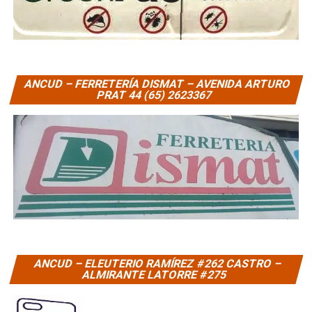
ANCUD – FERRETERÍA DISMAT – AVENIDA ARTURO
PRAT 44 (65) 2623367
ANCUD – ELEUTERIO RAMÍREZ #262 CASTRO –
ALMIRANTE LATORRE #275