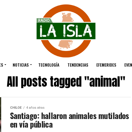
ES
NOTICIAS
TECNOLOGÍA
TENDENCIAS
EFEMERIDES
EVE
All posts tagged "animal"
CHILOE
4 años atras
Santiago: hallaron animales mutilados
en vía pública