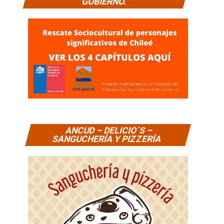
GOBIERNO.
ANCUD – DELICIO´S –
SANGUCHERÍA Y PIZZERÍA