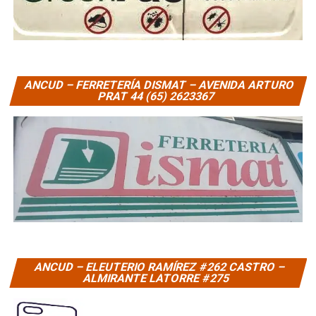
ANCUD – FERRETERÍA DISMAT – AVENIDA ARTURO
PRAT 44 (65) 2623367
ANCUD – ELEUTERIO RAMÍREZ #262 CASTRO –
ALMIRANTE LATORRE #275