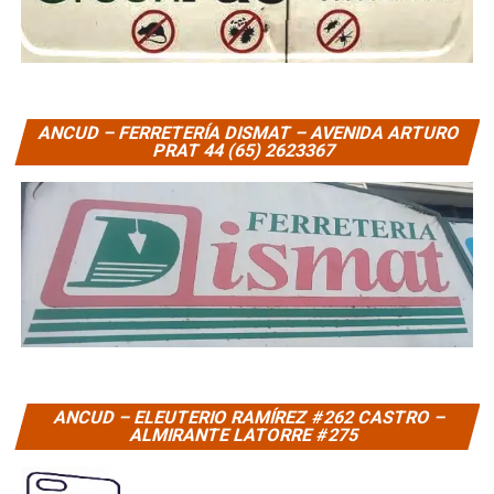
ANCUD – FERRETERÍA DISMAT – AVENIDA ARTURO
PRAT 44 (65) 2623367
ANCUD – ELEUTERIO RAMÍREZ #262 CASTRO –
ALMIRANTE LATORRE #275