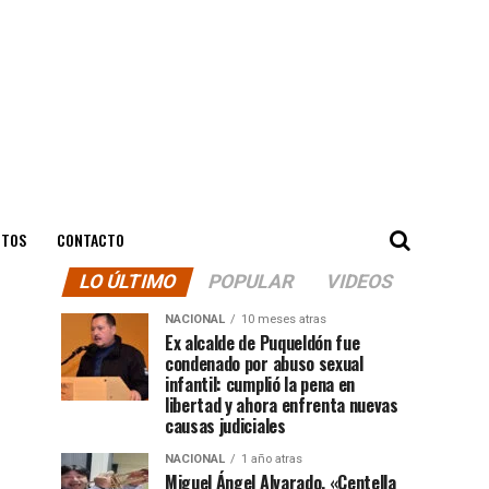
NTOS
CONTACTO
LO ÚLTIMO
POPULAR
VIDEOS
NACIONAL
10 meses atras
Ex alcalde de Puqueldón fue
condenado por abuso sexual
infantil: cumplió la pena en
libertad y ahora enfrenta nuevas
causas judiciales
NACIONAL
1 año atras
Miguel Ángel Alvarado, «Centella