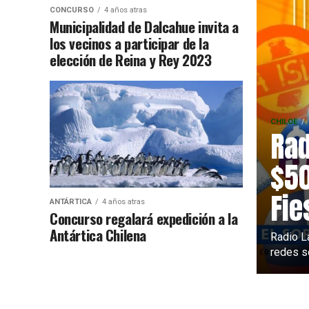
CONCURSO
4 años atras
Municipalidad de Dalcahue invita a
los vecinos a participar de la
elección de Reina y Rey 2023
CHILOE
Rad
$50
Fie
ANTÁRTICA
4 años atras
Concurso regalará expedición a la
Antártica Chilena
Radio L
redes so