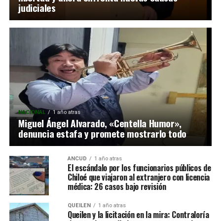
judiciales
NACIONAL
1 año atras
Miguel Ángel Alvarado, «Centella Humor»,
denuncia estafa y promete mostrarlo todo
ANCUD
1 año atras
El escándalo por los funcionarios públicos de
Chiloé que viajaron al extranjero con licencia
médica: 26 casos bajo revisión
QUEILEN
1 año atras
Queilen y la licitación en la mira: Contraloría