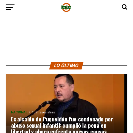
LO ÚLTIMO
NACIONAL
10 meses atras
Ex alcalde de Puqueldón fue condenado por
abuso sexual infantil: cumplió la pena en
libertad y ahora enfrenta nuevas causas