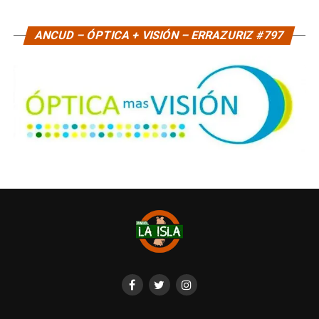
ANCUD – ÓPTICA + VISIÓN – ERRAZURIZ #797